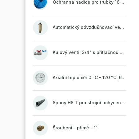
Ochranná hadice pro trubky 16-18mm - modrá
Automatický odvzdušňovací ventil 1/2" se zpětnou klapkou mosazný
Kulový ventil 3/4" s přítlačnou maticí
Axiální teploměr 0 °C - 120 °C, 63 mm
Spony HS T pro strojní uchycení potrubí, svařené na vrchu do pasu
Šroubení - přímé - 1"