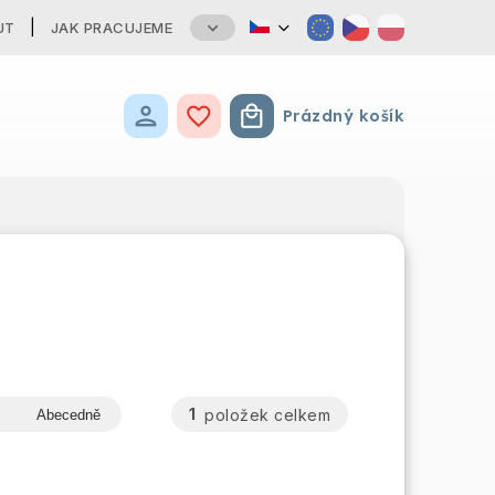
UT
JAK PRACUJEME
Prázdný košík
Nákupní košík
1
položek celkem
Abecedně