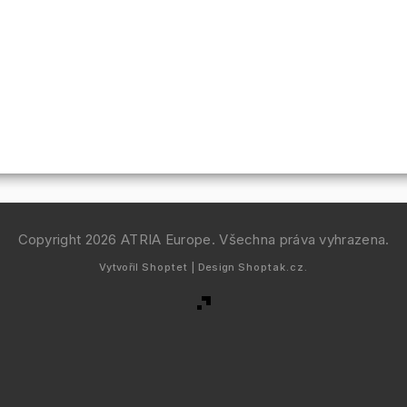
Copyright 2026
ATRIA Europe
. Všechna práva vyhrazena.
Vytvořil
Shoptet
| Design
Shoptak.cz.