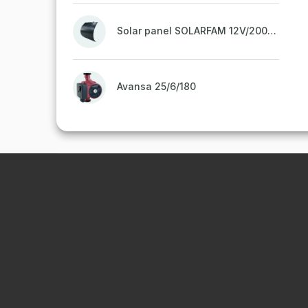
Solar panel SOLARFAM 12V/200W semi-flexible for balcony, fence
Avansa 25/6/180