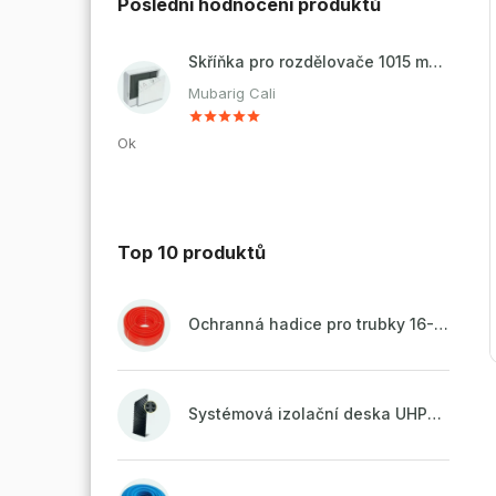
Poslední hodnocení produktů
Skříňka pro rozdělovače 1015 mm - nadomítková
Mubarig Cali
Ok
Top 10 produktů
Ochranná hadice pro trubky 16-18mm - červená
Systémová izolační deska UHP51 (STIROTERMAL DUO 11)