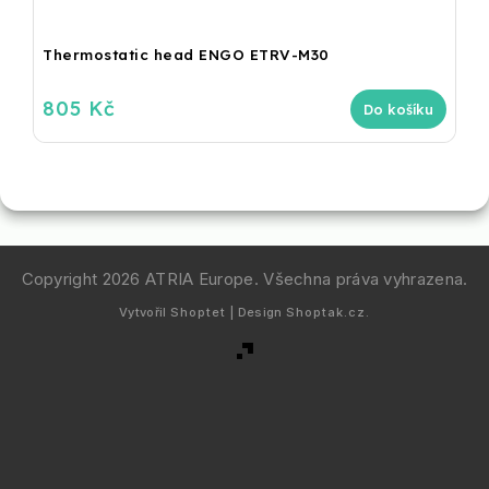
Thermostatic head ENGO ETRV-M30
805 Kč
Do košíku
Copyright 2026
ATRIA Europe
. Všechna práva vyhrazena.
Vytvořil
Shoptet
| Design
Shoptak.cz.