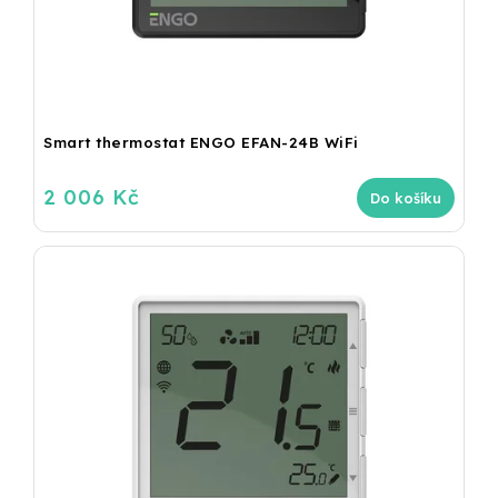
Smart thermostat ENGO EFAN-24B WiFi
2 006 Kč
Do košíku