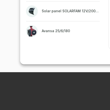
Solar panel SOLARFAM 12V/200W semi-flexible for balcony, fence
Avansa 25/6/180