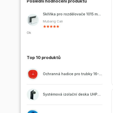
Poslední hodnocení produktů
Skříňka pro rozdělovače 1015 mm - nadomítková
Mubarig Cali
Ok
Top 10 produktů
Ochranná hadice pro trubky 16-18mm - červená
Systémová izolační deska UHP51 (STIROTERMAL DUO 11)