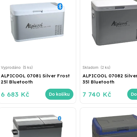
Vyprodáno
(5 ks)
Skladom
(2 ks)
ALPICOOL 07081 Silver Frost
ALPICOOL 07082 Silver
25l Bluetooth
35l Bluetooth
6 683 Kč
7 740 Kč
Do košíku
Do