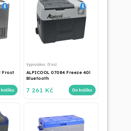
Vyprodáno
(5 ks)
 Frost
ALPICOOL 07084 Freeze 40l
Bluetooth
7 261 Kč
 košíku
Do košíku