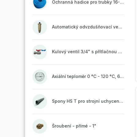
Ochranná hadice pro trubky 16-18mm - modrá
Automatický odvzdušňovací ventil 1/2" se zpětnou klapkou mosazný
Kulový ventil 3/4" s přítlačnou maticí
Axiální teploměr 0 °C - 120 °C, 63 mm
Spony HS T pro strojní uchycení potrubí, svařené na vrchu do pasu
Šroubení - přímé - 1"