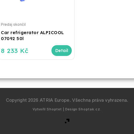
Predaj skončil
Car refrigerator ALPICOOL
07092 50l
8 233 Kč
Copyright 2026
ATRIA Europe
. Všechna práva vyhrazena.
Vytvořil
Shoptet
| Design
Shoptak.cz.