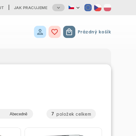
UT
JAK PRACUJEME
Prázdný košík
Nákupní košík
7
položek celkem
Abecedně