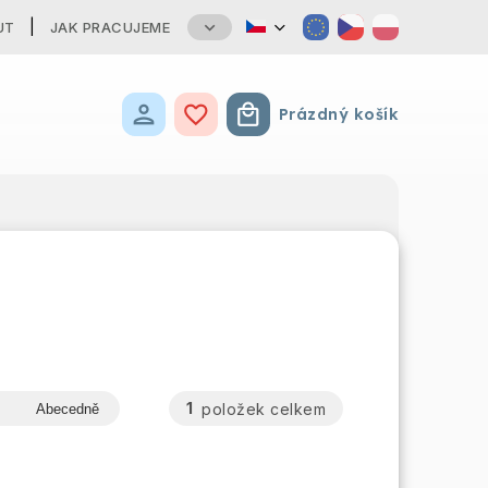
UT
JAK PRACUJEME
Prázdný košík
Nákupní košík
1
položek celkem
Abecedně