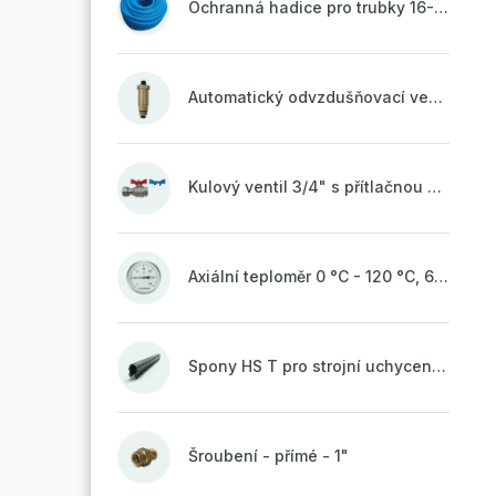
Ochranná hadice pro trubky 16-18mm - modrá
Automatický odvzdušňovací ventil 1/2" se zpětnou klapkou mosazný
Kulový ventil 3/4" s přítlačnou maticí
Axiální teploměr 0 °C - 120 °C, 63 mm
Spony HS T pro strojní uchycení potrubí, svařené na vrchu do pasu
Šroubení - přímé - 1"