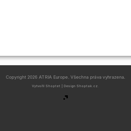
Copyright 2026
ATRIA Europe
. Všechna práva vyhrazena.
Vytvořil
Shoptet
| Design
Shoptak.cz.