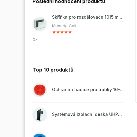
Poslední hodnocení produktů
Skříňka pro rozdělovače 1015 mm - nadomítková
Mubarig Cali
Ok
Top 10 produktů
Ochranná hadice pro trubky 16-18mm - červená
Systémová izolační deska UHP51 (STIROTERMAL DUO 11)