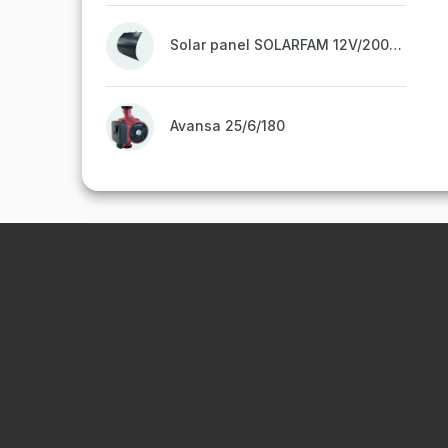
Solar panel SOLARFAM 12V/200W semi-flexible for balcony, fence
Avansa 25/6/180