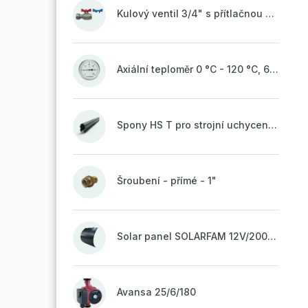
Kulový ventil 3/4" s přítlačnou maticí
Axiální teploměr 0 °C - 120 °C, 63 mm
Spony HS T pro strojní uchycení potrubí, svařené na vrchu do pasu
Šroubení - přímé - 1"
Solar panel SOLARFAM 12V/200W semi-flexible for balcony, fence
Avansa 25/6/180