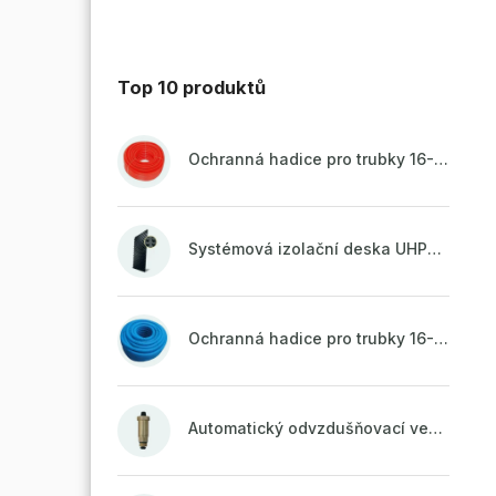
Top 10 produktů
Ochranná hadice pro trubky 16-18mm - červená
Systémová izolační deska UHP51 (STIROTERMAL DUO 11)
Ochranná hadice pro trubky 16-18mm - modrá
Automatický odvzdušňovací ventil 1/2" se zpětnou klapkou mosazný