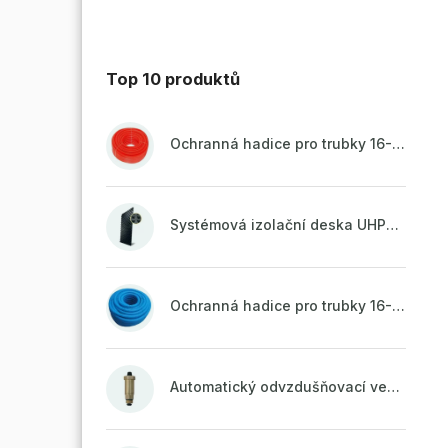
Top 10 produktů
Ochranná hadice pro trubky 16-18mm - červená
Systémová izolační deska UHP51 (STIROTERMAL DUO 11)
Ochranná hadice pro trubky 16-18mm - modrá
Automatický odvzdušňovací ventil 1/2" se zpětnou klapkou mosazný