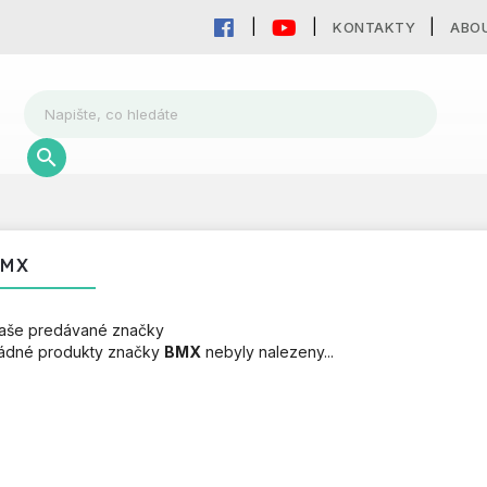
KONTAKTY
ABO
BMX
aše predávané značky
ádné produkty značky
BMX
nebyly nalezeny...