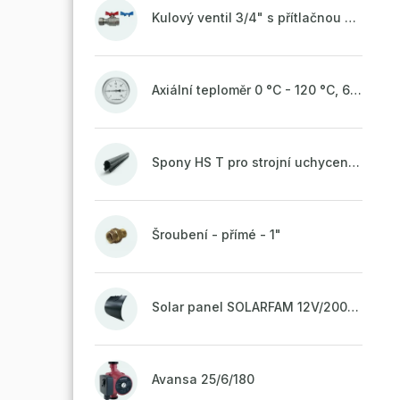
Kulový ventil 3/4" s přítlačnou maticí
Axiální teploměr 0 °C - 120 °C, 63 mm
Spony HS T pro strojní uchycení potrubí, svařené na vrchu do pasu
Šroubení - přímé - 1"
Solar panel SOLARFAM 12V/200W semi-flexible for balcony, fence
Avansa 25/6/180