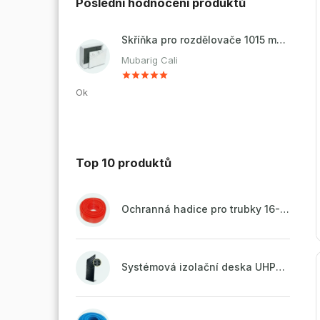
Poslední hodnocení produktů
Skříňka pro rozdělovače 1015 mm - nadomítková
Mubarig Cali
Ok
Top 10 produktů
Ochranná hadice pro trubky 16-18mm - červená
Systémová izolační deska UHP51 (STIROTERMAL DUO 11)