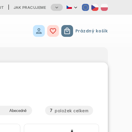
UT
JAK PRACUJEME
Prázdný košík
Nákupní košík
7
položek celkem
Abecedně