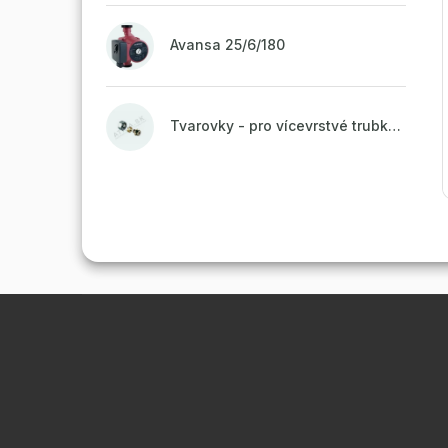
Avansa 25/6/180
Tvarovky - pro vícevrstvé trubky ALPEX - 16x2 ALU-EK