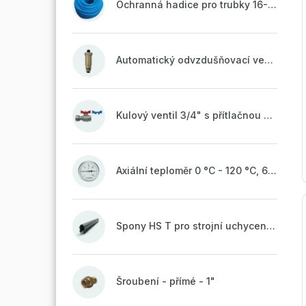
Ochranná hadice pro trubky 16-18mm - modrá
Automatický odvzdušňovací ventil 1/2" se zpětnou klapkou mosazný
Kulový ventil 3/4" s přítlačnou maticí
Axiální teploměr 0 °C - 120 °C, 63 mm
Spony HS T pro strojní uchycení potrubí, svařené na vrchu do pasu
Šroubení - přímé - 1"