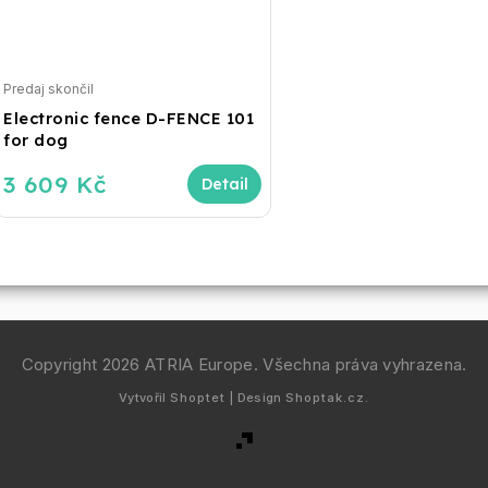
Predaj skončil
Electronic fence D-FENCE 101
for dog
3 609 Kč
Copyright 2026
ATRIA Europe
. Všechna práva vyhrazena.
Vytvořil
Shoptet
| Design
Shoptak.cz.