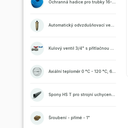
Ochranná hadice pro trubky 16-18mm - modrá
Automatický odvzdušňovací ventil 1/2" se zpětnou klapkou mosazný
Kulový ventil 3/4" s přítlačnou maticí
Axiální teploměr 0 °C - 120 °C, 63 mm
Spony HS T pro strojní uchycení potrubí, svařené na vrchu do pasu
Šroubení - přímé - 1"