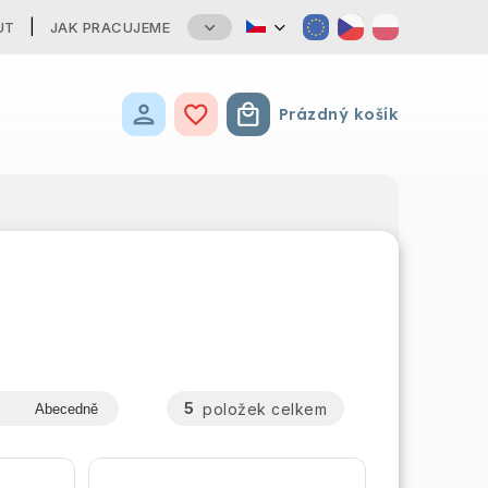
UT
JAK PRACUJEME
Prázdný košík
Nákupní košík
5
položek celkem
Abecedně