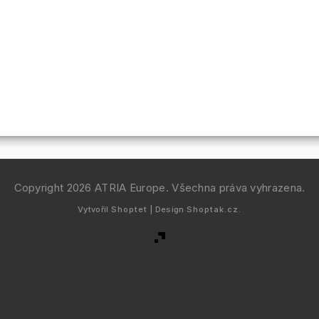
Copyright 2026
ATRIA Europe
. Všechna práva vyhrazena.
Vytvořil
Shoptet
| Design
Shoptak.cz.