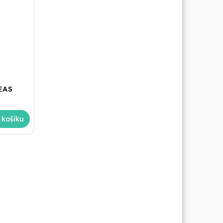
EAS
 košíku