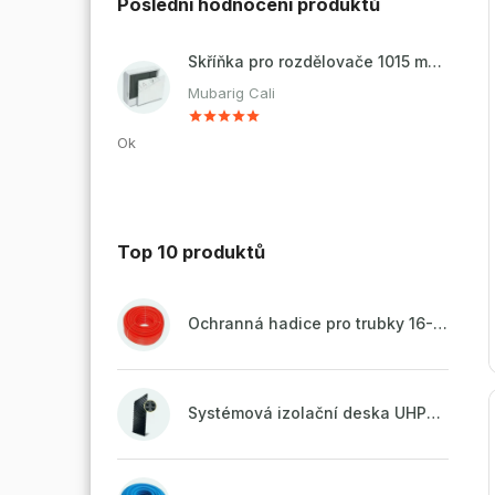
Poslední hodnocení produktů
Skříňka pro rozdělovače 1015 mm - nadomítková
Mubarig Cali
Ok
Top 10 produktů
Ochranná hadice pro trubky 16-18mm - červená
Systémová izolační deska UHP51 (STIROTERMAL DUO 11)