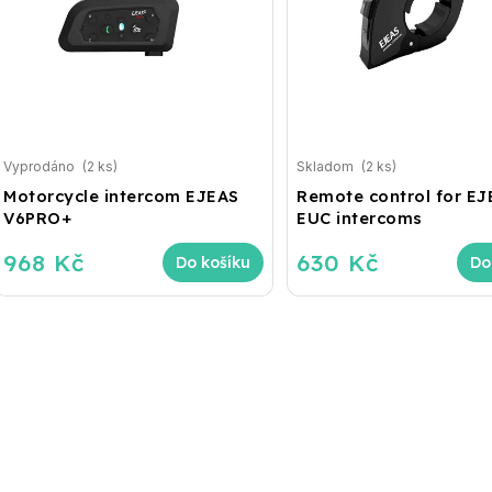
Vyprodáno
(2 ks)
Skladom
(2 ks)
Motorcycle intercom EJEAS
Remote control for EJ
V6PRO+
EUC intercoms
968 Kč
630 Kč
Do košíku
Do