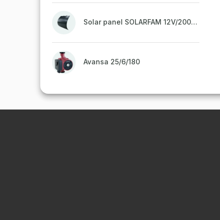
Solar panel SOLARFAM 12V/200W semi-flexible for balcony, fence
Avansa 25/6/180