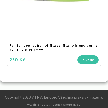
Pen for application of fluxes, flux, oils and paints
Pen flux ELCHEMCO
250 Kč
Do košíku
Copyright 2026
ATRIA Europe
. Všechna práva vyhrazena.
Vytvořil
Shoptet
| Design
Shoptak.cz.