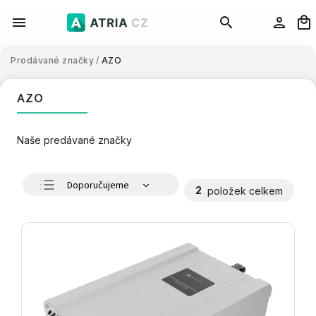
Prodávané značky
/
AZO
AZO
Naše predávané značky
Doporučujeme
2
položek celkem
Nejlevnější
Nejdražší
Nejprodávanější
Abecedně