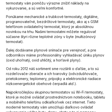
termostaty vám pomôžu výrazne znížiť náklady na
vykurovanie, a sú veľmi komfortné.
Ponúkame mechanické a trubkové termostaty, digitálne,
programovateľné, bezdrôtové termostaty, ako aj s GSM
telefónom ovládateľný termostat, ktorý je absolútnou
novinkou na trhu. Našimi termostatmi môžete regulovať
súčasne štyri rôzne teplotné zóny v byte (multizónový
termostat).
Ďalej dodávame plynové snímače pre verejnosť, a pre
odborníkov máme professionálny vyhliadávač úniku plynov
(oxid uhoľnatý, oxid uhličitý, a horľavé plyny).
Od roku 2012 náš sortiment sme rozšírili o ďaľšie, a to sú
rozdeľovače-zberače a ich tvarovky (odvzdušňovače,
prietokomery, teplomery, prípojky a elektronické riadiace
nízkoenergetické obehové čerpadlá atď.).
Najpokročilejšou skupinou termostatov sú Wi-Fi termostaty,
ktoré je možné ovládať prostredníctvom notebooku, tabletu
a mobilného telefónu odkiaľkoľvek cez internet. Tieto
moderné termostaty vám umožňujú diaľkovo ovládať