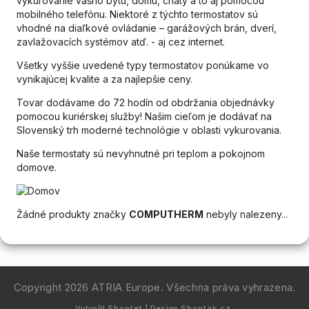
vykurovanie vášho bytu, domu, chaty a to aj pomocou
mobilného telefónu. Niektoré z týchto termostatov sú
vhodné na diaľkové ovládanie – garážových brán, dverí,
zavlažovacích systémov atď. - aj cez internet.
Všetky vyššie uvedené typy termostatov ponúkame vo
vynikajúcej kvalite a za najlepšie ceny.
Tovar dodávame do 72 hodín od obdržania objednávky
pomocou kuriérskej služby! Našim cieľom je dodávať na
Slovenský trh moderné technológie v oblasti vykurovania.
Naše termostaty sú nevyhnutné pri teplom a pokojnom
domove.
Žádné produkty značky
COMPUTHERM
nebyly nalezeny...
Copyright 2026
ATRIA Europe
. Všechna práva vyhrazena.
Vytvořil
Shoptet
| Design
Shoptak.cz.