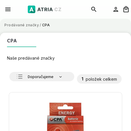
Prodávané značky
/
CPA
CPA
Naše predávané značky
Doporučujeme
1
položek celkem
Nejlevnější
Nejdražší
Nejprodávanější
Abecedně