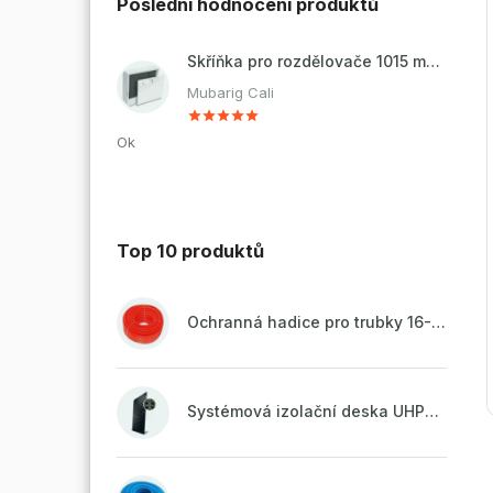
Poslední hodnocení produktů
Skříňka pro rozdělovače 1015 mm - nadomítková
Mubarig Cali
Ok
Top 10 produktů
Ochranná hadice pro trubky 16-18mm - červená
Systémová izolační deska UHP51 (STIROTERMAL DUO 11)