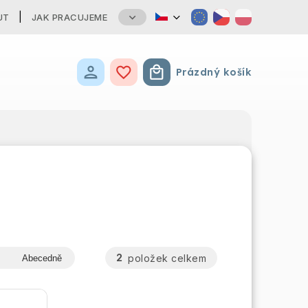
UT
JAK PRACUJEME
Prázdný košík
Nákupní košík
2
položek celkem
Abecedně