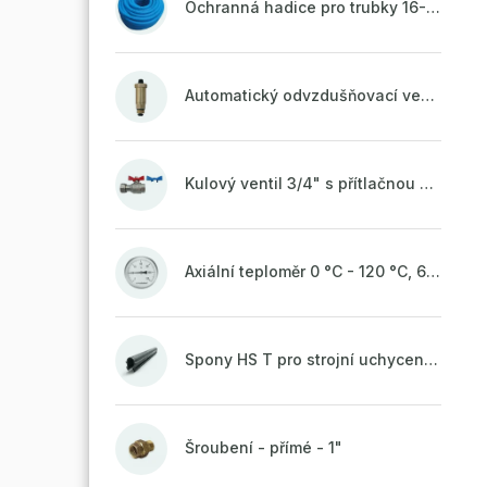
Ochranná hadice pro trubky 16-18mm - modrá
Automatický odvzdušňovací ventil 1/2" se zpětnou klapkou mosazný
Kulový ventil 3/4" s přítlačnou maticí
Axiální teploměr 0 °C - 120 °C, 63 mm
Spony HS T pro strojní uchycení potrubí, svařené na vrchu do pasu
Šroubení - přímé - 1"