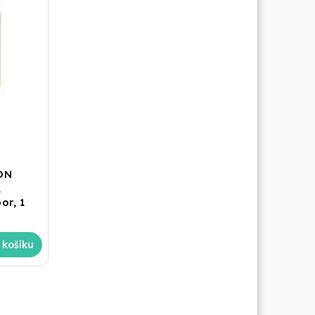
ON
,
or, 1
 košíku