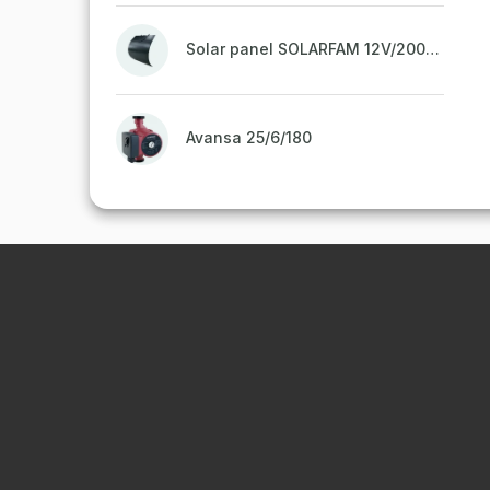
Solar panel SOLARFAM 12V/200W semi-flexible for balcony, fence
Avansa 25/6/180