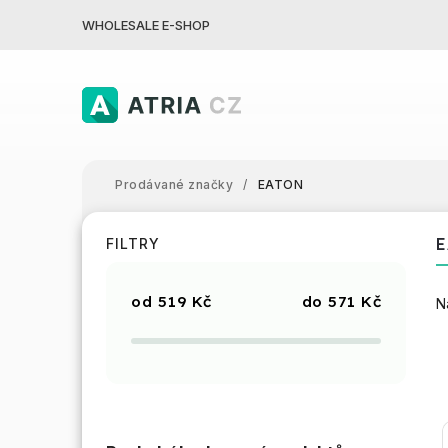
WHOLESALE E-SHOP
Prodávané značky
/
EATON
FILTRY
519
Kč
571
Kč
N