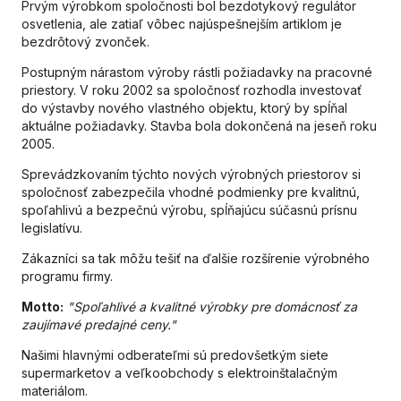
Prvým výrobkom spoločnosti bol bezdotykový regulátor
osvetlenia, ale zatiaľ vôbec najúspešnejším artiklom je
bezdrôtový zvonček.
Postupným nárastom výroby rástli požiadavky na pracovné
priestory. V roku 2002 sa spoločnosť rozhodla investovať
do výstavby nového vlastného objektu, ktorý by spĺňal
aktuálne požiadavky. Stavba bola dokončená na jeseň roku
2005.
Sprevádzkovaním týchto nových výrobných priestorov si
spoločnosť zabezpečila vhodné podmienky pre kvalitnú,
spoľahlivú a bezpečnú výrobu, spĺňajúcu súčasnú prísnu
legislatívu.
Zákazníci sa tak môžu tešiť na ďalšie rozšírenie výrobného
programu firmy.
Motto:
"Spoľahlivé a kvalitné výrobky pre domácnosť za
zaujímavé predajné ceny."
Našimi hlavnými odberateľmi sú predovšetkým siete
supermarketov a veľkoobchody s elektroinštalačným
materiálom.