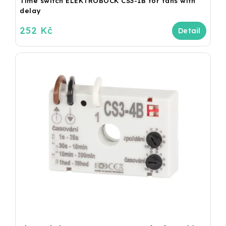
Time switch ELEKTROBOCK CS3-1B for fans with
delay
252 Kč