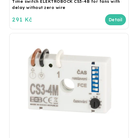
Time switch ELEKTROBOCK CS3-4B for fans with
delay without zero wire
291 Kč