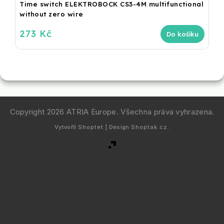
Time switch ELEKTROBOCK CS3-4M multifunctional
without zero wire
273 Kč
Do košíku
Copyright 2026
ATRIA Europe
. Všechna práva vyhrazena.
Vytvořil
Shoptet
| Design
Shoptak.cz.