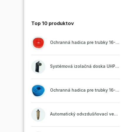
Top 10 produktov
Ochranná hadica pre trubky 16-18mm - červená
Systémová izolačná doska UHP51 (STIROTERMAL DUO 11)
Ochranná hadica pre trubky 16-18mm - modrá
Automatický odvzdušňovací ventil 1/2" so spätnou klapkou mosadzný (ODP.A15MO)