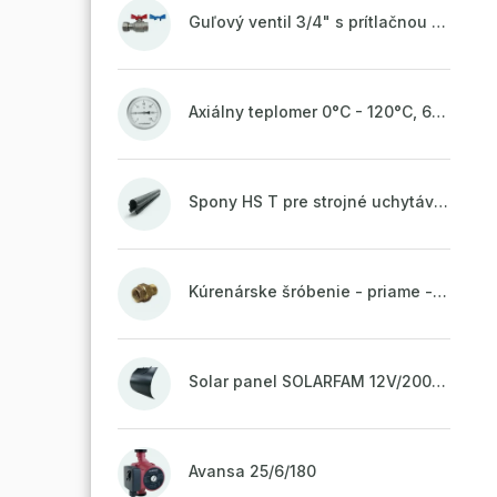
Guľový ventil 3/4" s prítlačnou maticou
Axiálny teplomer 0°C - 120°C, 63 mm
Spony HS T pre strojné uchytávanie potrubia, zvarené na vrchu do pásu
Kúrenárske šróbenie - priame - 1"
Solar panel SOLARFAM 12V/200W semi-flexible for balcony, fence
Avansa 25/6/180