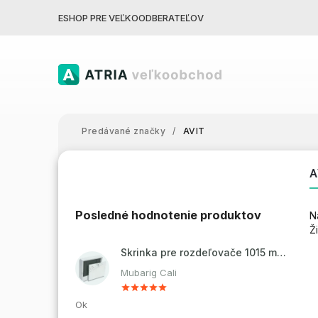
ESHOP PRE VEĽKOODBERATEĽOV
Predávané značky
/
AVIT
A
Posledné hodnotenie produktov
N
Ž
Skrinka pre rozdeľovače 1015 mm - nadomietková
Mubarig Cali
Ok