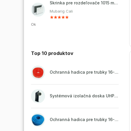
Skrinka pre rozdeľovače 1015 mm - nadomietková
Mubarig Cali
Ok
Top 10 produktov
Ochranná hadica pre trubky 16-18mm - červená
Systémová izolačná doska UHP51 (STIROTERMAL DUO 11)
Ochranná hadica pre trubky 16-18mm - modrá