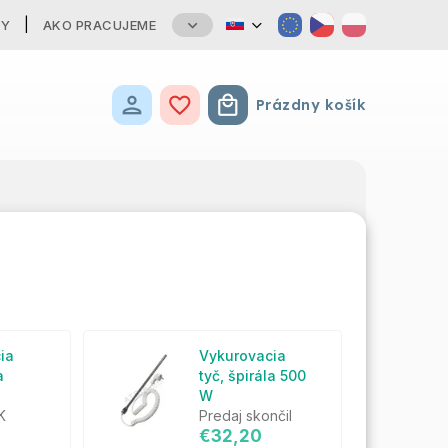
TY
AKO PRACUJEME
Prázdny košík
Nákupný košík
ia
Vykurovacia
a
tyč, špirála 500
W
K
Predaj skončil
€32,20