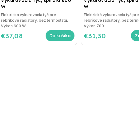
Vykurovacia tyč, špirála 600
Vykurovacia tyč, špirá
W
W
Elektrická vykurovacia tyč pre
Elektrická vykurovacia tyč pr
rebríkové radiatory, bez termostatu.
rebríkové radiatory, bez term
Výkon 600 W...
Výkon 700...
€37,08
€31,30
Do košíka