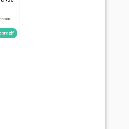
la 700
e
ostatu.