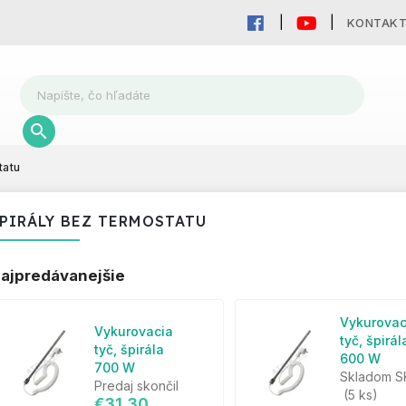
KONTAK
tatu
PIRÁLY BEZ TERMOSTATU
ajpredávanejšie
Vykurovac
Vykurovacia
tyč, špirál
tyč, špirála
600 W
700 W
Skladom S
Predaj skončil
(5 ks)
€31,30