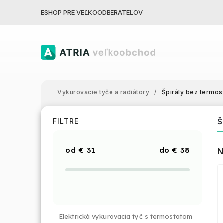
ESHOP PRE VEĽKOODBERATEĽOV
Vykurovacie tyče a radiátory
/
Špirály bez termos
Š
FILTRE
€
31
€
38
N
Elektrická vykurovacia tyč s termostatom