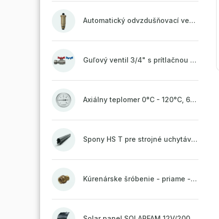
Automatický odvzdušňovací ventil 1/2" so spätnou klapkou mosadzný (ODP.A15MO)
Guľový ventil 3/4" s prítlačnou maticou
Axiálny teplomer 0°C - 120°C, 63 mm
Spony HS T pre strojné uchytávanie potrubia, zvarené na vrchu do pásu
Kúrenárske šróbenie - priame - 1"
Solar panel SOLARFAM 12V/200W semi-flexible for balcony, fence