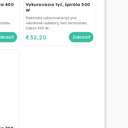
la 400
Vykurovacia tyč, špirála 500
W
e
Elektrická vykurovacia tyč pre
ostatu.
rebríkové radiatory, bez termostatu.
Výkon 500 W...
€32,20