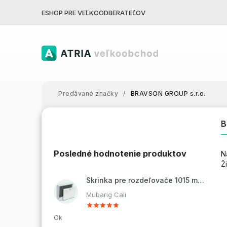
ESHOP PRE VEĽKOODBERATEĽOV
Predávané značky
/
BRAVSON GROUP s.r.o.
B
Posledné hodnotenie produktov
N
Ž
Skrinka pre rozdeľovače 1015 mm - nadomietková
Mubarig Cali
Ok