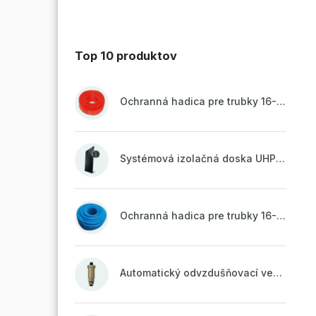
Top 10 produktov
Ochranná hadica pre trubky 16-18mm - červená
Systémová izolačná doska UHP51 (STIROTERMAL DUO 11)
Ochranná hadica pre trubky 16-18mm - modrá
Automatický odvzdušňovací ventil 1/2" so spätnou klapkou mosadzný (ODP.A15MO)