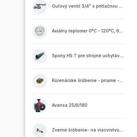
Guľový ventil 3/4" s prítlačnou maticou
Axiálny teplomer 0°C - 120°C, 63 mm
Spony HS T pre strojné uchytávanie potrubia, zvarené na vrchu do pásu
Kúrenárske šróbenie - priame - 1"
Avansa 25/6/180
Zverné šróbenie- na viacvrstvové potrubie ALPEX - 16x2 ALU-EK