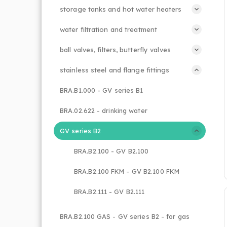
storage tanks and hot water heaters
water filtration and treatment
ball valves, filters, butterfly valves
stainless steel and flange fittings
BRA.B1.000 - GV series B1
BRA.02.622 - drinking water
GV series B2
BRA.B2.100 - GV B2.100
BRA.B2.100 FKM - GV B2.100 FKM
BRA.B2.111 - GV B2.111
BRA.B2.100 GAS - GV series B2 - for gas