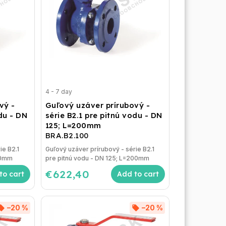
4 - 7 day
vý -
Guľový uzáver prírubový -
odu - DN
série B2.1 pre pitnú vodu - DN
125; L=200mm
BRA.B2.100
ie B2.1
Guľový uzáver prírubový - série B2.1
90mm
pre pitnú vodu - DN 125; L=200mm
€622,40
to cart
Add to cart
–20 %
–20 %