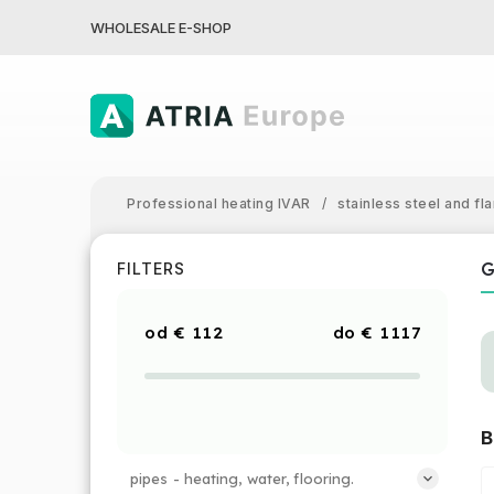
WHOLESALE E-SHOP
Professional heating IVAR
/
stainless steel and fla
G
FILTERS
€
112
€
1117
B
pipes - heating, water, flooring.