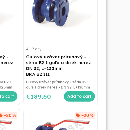
4 - 7 day
vý -
Guľový uzáver prírubový -
 nerez -
séria B2.1 guľa a driek nerez -
DN 32; L=130mm
BRA.B2.111
ia B2.1
Guľový uzáver prírubový - séria B2.1
L=125mm
guľa a driek nerez - DN 32; L=130mm
€189,60
to cart
Add to cart
–20 %
–20 %