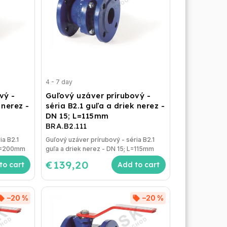
4 - 7 day
vý -
Guľový uzáver prírubový -
 nerez -
séria B2.1 guľa a driek nerez -
DN 15; L=115mm
BRA.B2.111
ia B2.1
Guľový uzáver prírubový - séria B2.1
 L=200mm
guľa a driek nerez - DN 15; L=115mm
€139,20
to cart
Add to cart
–20 %
–20 %