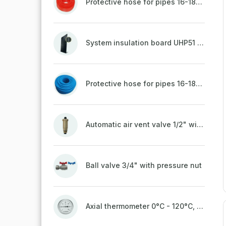
Protective hose for pipes 16-18mm - red
System insulation board UHP51 (STIROTERMAL DUO 11)
Protective hose for pipes 16-18mm - blue
Automatic air vent valve 1/2" with non-return valve, brass
Ball valve 3/4" with pressure nut
Axial thermometer 0°C - 120°C, 63 mm