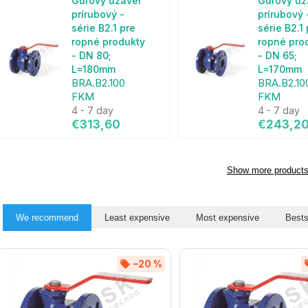
Guľový uzáver
Guľový uz
prírubový -
prírubový 
série B2.1 pre
série B2.1
ropné produkty
ropné pro
- DN 80;
- DN 65;
L=180mm
L=170mm
BRA.B2.100
BRA.B2.10
FKM
FKM
4 - 7 day
4 - 7 day
€313,60
€243,2
Show more product
We recommend
Least expensive
Most expensive
Bests
–20 %