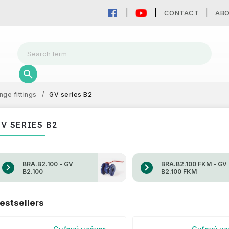
CONTACT
AB
nge fittings
/
GV series B2
V SERIES B2
BRA.B2.100 - GV
BRA.B2.100 FKM - GV
B2.100
B2.100 FKM
estsellers