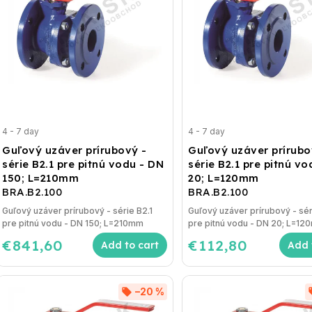
4 - 7 day
4 - 7 day
Guľový uzáver prírubový -
Guľový uzáver prírubo
série B2.1 pre pitnú vodu - DN
série B2.1 pre pitnú v
150; L=210mm
20; L=120mm
BRA.B2.100
BRA.B2.100
Guľový uzáver prírubový - série B2.1
Guľový uzáver prírubový - sér
pre pitnú vodu - DN 150; L=210mm
pre pitnú vodu - DN 20; L=1
€841,60
€112,80
Add to cart
Add 
–20 %