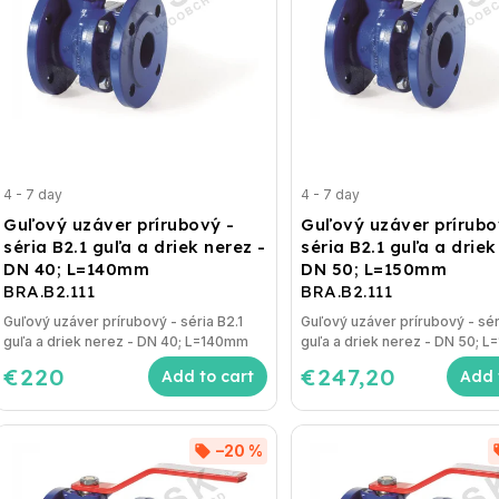
4 - 7 day
4 - 7 day
Guľový uzáver prírubový -
Guľový uzáver prírubo
séria B2.1 guľa a driek nerez -
séria B2.1 guľa a driek
DN 40; L=140mm
DN 50; L=150mm
BRA.B2.111
BRA.B2.111
Guľový uzáver prírubový - séria B2.1
Guľový uzáver prírubový - sér
guľa a driek nerez - DN 40; L=140mm
guľa a driek nerez - DN 50; 
€220
€247,20
Add to cart
Add 
–20 %