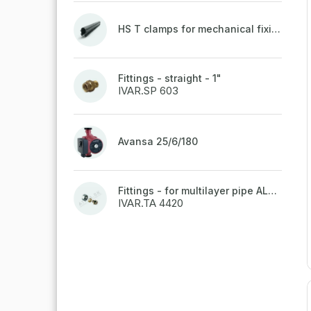
HS T clamps for mechanical fixing of pipes, welded on top to a belt
Fittings - straight - 1"
IVAR.SP 603
Avansa 25/6/180
Fittings - for multilayer pipe ALPEX - 16x2 ALU-EK
IVAR.TA 4420