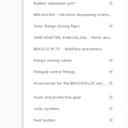
Rubber expansion joint
BRA.W8.500 - Vibration dampening intermediate piece
Inter-flange closing flaps
IVAR.ADAPTER, IVAR.SAL,SQL - Motor drives
BRA.ECO 3F, 3T - Backflow preventers
Flange closing valves
Flanged control fittings
Accessories for the BRA.EKOFLUX series
tools and protective gear
solar systems
heat pumps