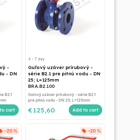
4 - 7 day
vý -
Guľový uzáver prírubový -
odu - DN
série B2.1 pre pitnú vodu - DN
25; L=125mm
BRA.B2.100
ie B2.1
Guľový uzáver prírubový - série B2.1
20mm
pre pitnú vodu - DN 25; L=125mm
€125,60
to cart
Add to cart
–20 %
–20 %