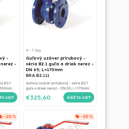
4 - 7 day
vý -
Guľový uzáver prírubový -
 nerez -
séria B2.1 guľa a driek nerez -
DN 65; L=170mm
BRA.B2.111
ia B2.1
Guľový uzáver prírubový - séria B2.1
L=150mm
guľa a driek nerez - DN 65; L=170mm
€325,60
to cart
Add to cart
–20 %
–20 %