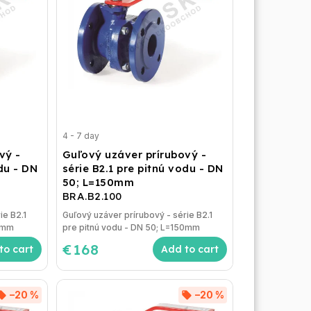
4 - 7 day
vý -
Guľový uzáver prírubový -
odu - DN
série B2.1 pre pitnú vodu - DN
50; L=150mm
BRA.B2.100
ie B2.1
Guľový uzáver prírubový - série B2.1
40mm
pre pitnú vodu - DN 50; L=150mm
€168
to cart
Add to cart
–20 %
–20 %