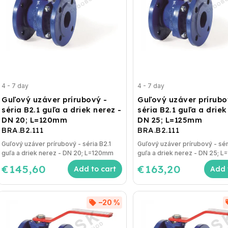
4 - 7 day
4 - 7 day
Guľový uzáver prírubový -
Guľový uzáver prírubo
séria B2.1 guľa a driek nerez -
séria B2.1 guľa a driek
DN 20; L=120mm
DN 25; L=125mm
BRA.B2.111
BRA.B2.111
Guľový uzáver prírubový - séria B2.1
Guľový uzáver prírubový - sér
guľa a driek nerez - DN 20; L=120mm
guľa a driek nerez - DN 25; 
€145,60
€163,20
Add to cart
Add 
–20 %