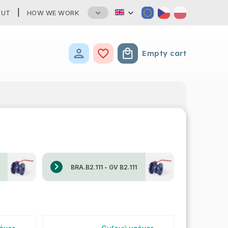
OUT
HOW WE WORK
Empty cart
Shopping cart
BRA.B2.111 - GV B2.111