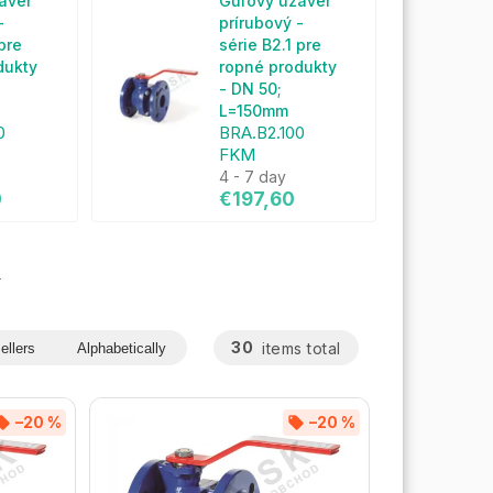
áver
Guľový uzáver
-
prírubový -
 pre
série B2.1 pre
dukty
ropné produkty
- DN 50;
L=150mm
0
BRA.B2.100
FKM
4 - 7 day
0
€197,60
s
30
items total
ellers
Alphabetically
–20 %
–20 %