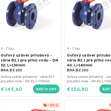
4 - 7 day
4 - 7 day
Guľový uzáver prírubový -
Guľový uzáver prírubo
série B2.1 pre pitnú vodu - DN
série B2.1 pre pitnú v
32; L=130mm
40; L=140mm
BRA.B2.100
BRA.B2.100
Guľový uzáver prírubový - série B2.1
Guľový uzáver prírubový - sér
pre pitnú vodu - DN 32; L=130mm
pre pitnú vodu - DN 40; L=1
€145,60
€156,80
Add to cart
Add 
–20 %