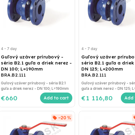
4 - 7 day
4 - 7 day
Guľový uzáver prírubový -
Guľový uzáver prírubo
séria B2.1 guľa a driek nerez -
séria B2.1 guľa a driek
DN 100; L=190mm
DN 125; L=200mm
BRA.B2.111
BRA.B2.111
Guľový uzáver prírubový - séria B2.1
Guľový uzáver prírubový - sér
guľa a driek nerez - DN 100; L=190mm
guľa a driek nerez - DN 125;
€660
€1 116,80
Add to cart
Add 
–20 %